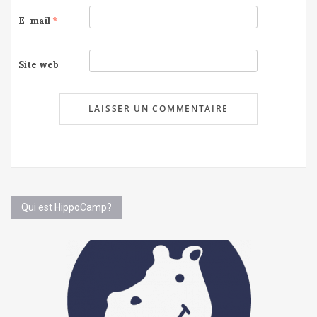
E-mail
*
Site web
Qui est HippoCamp?