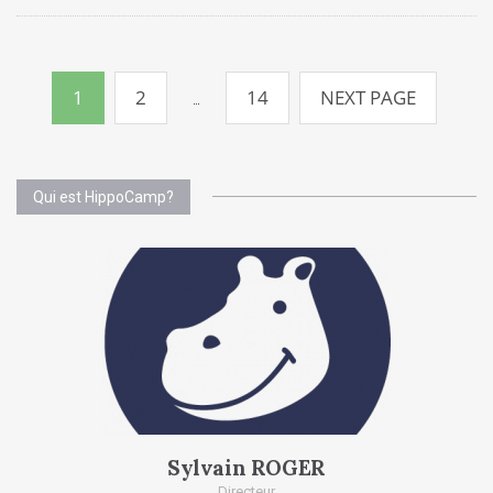
Pagination
des
1
2
14
NEXT PAGE
…
publications
Qui est HippoCamp?
Sylvain ROGER
Directeur