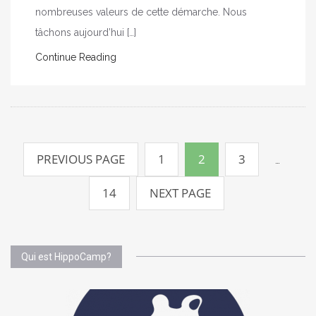
nombreuses valeurs de cette démarche. Nous
tâchons aujourd’hui […]
Continue Reading
Pagination
des
PREVIOUS PAGE
1
2
3
…
publications
14
NEXT PAGE
Qui est HippoCamp?