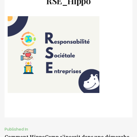
RSE_Hippo
Post
Published In
Comment HippoCamp s’inscrit dans une démarche