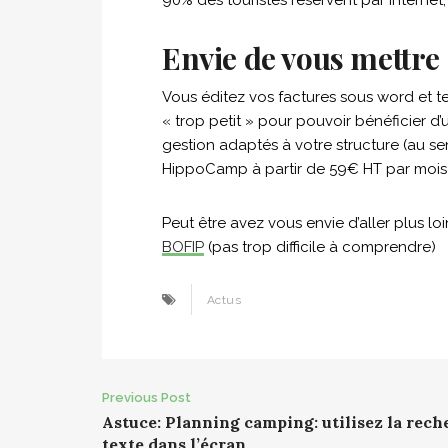
90% des touristes réservent par internet,
Envie de vous mettre
Vous éditez vos factures sous word et t
« trop petit » pour pouvoir bénéficier d
gestion adaptés à votre structure (au s
HippoCamp à partir de 59€ HT par moi
Peut être avez vous envie d’aller plus loin
BOFIP
(pas trop difficile à comprendre)
Actus
Post
Previous Post
Astuce: Planning camping: utilisez la rech
navigation
texte dans l’écran