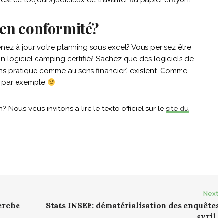
 est ce toujours judicieux de travailler au papier crayon?
 en conformité?
enez à jour votre planning sous excel? Vous pensez être
’un logiciel camping certifié? Sachez que des logiciels de
ens pratique comme au sens financier) existent. Comme
s par exemple
? Nous vous invitons à lire le texte officiel sur le
site du
Next
erche
Stats INSEE: dématérialisation des enquête
avril