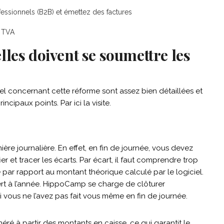
fessionnels (B2B) et émettez des factures
e TVA
les doivent se soumettre les
ciel concernant cette réforme sont assez bien détaillées et
incipaux points. Par ici la visite.
ère journalière. En effet, en fin de journée, vous devez
er et tracer les écarts. Par écart, il faut comprendre trop
 par rapport au montant théorique calculé par le logiciel.
rt à l’année. HippoCamp se charge de clôturer
 vous ne l’avez pas fait vous même en fin de journée.
ré à partir des montants en caisse, ce qui garantit le