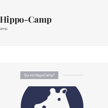
og Hippo-Camp
oCamp
Qui est HippoCamp?