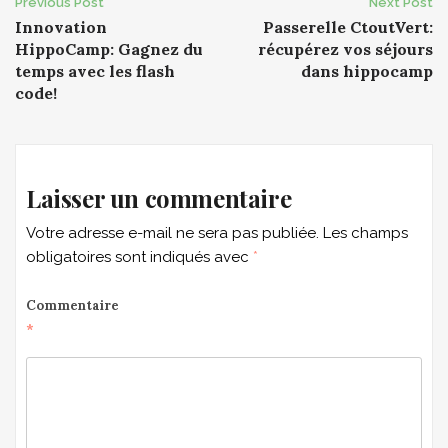
Post
Previous Post
Next Post
Innovation
Passerelle CtoutVert:
navigation
HippoCamp: Gagnez du
récupérez vos séjours
temps avec les flash
dans hippocamp
code!
Laisser un commentaire
Votre adresse e-mail ne sera pas publiée.
Les champs
obligatoires sont indiqués avec
*
Commentaire
*