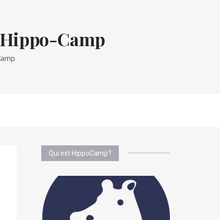
og Hippo-Camp
oCamp
Qui est HippoCamp?