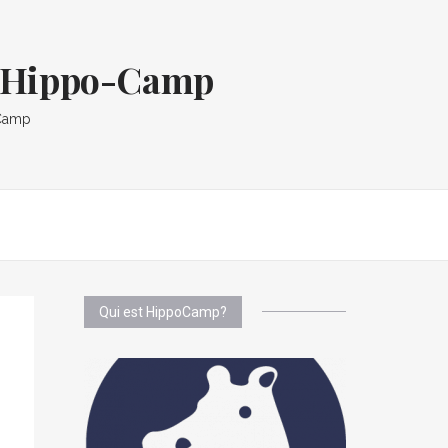
og Hippo-Camp
oCamp
Qui est HippoCamp?