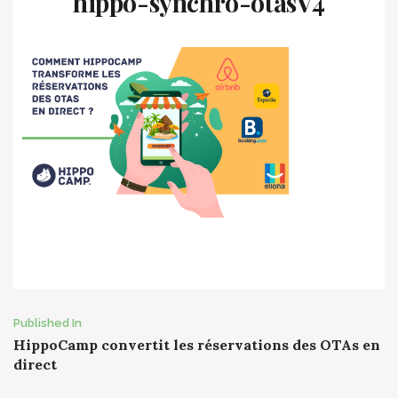
hippo-synchro-otasV4
Post
Published In
HippoCamp convertit les réservations des OTAs en
navigation
direct