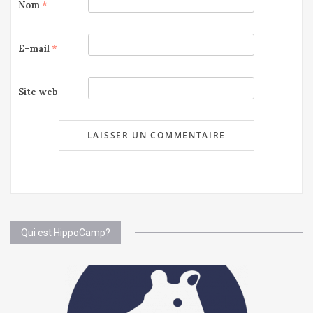
Nom
*
E-mail
*
Site web
Qui est HippoCamp?