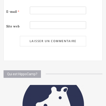
E-mail
*
Site web
Qui est HippoCamp?