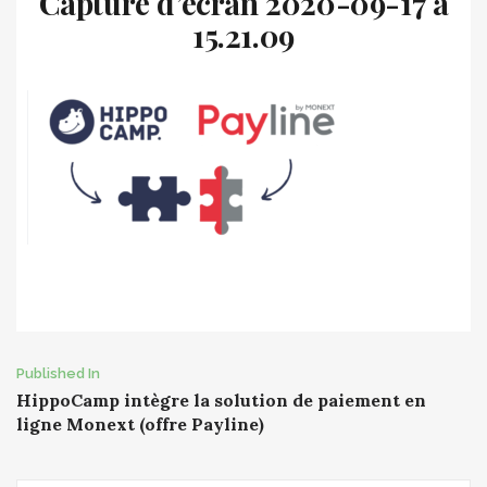
Capture d’écran 2020-09-17 à
15.21.09
Post
Published In
HippoCamp intègre la solution de paiement en
navigation
ligne Monext (offre Payline)