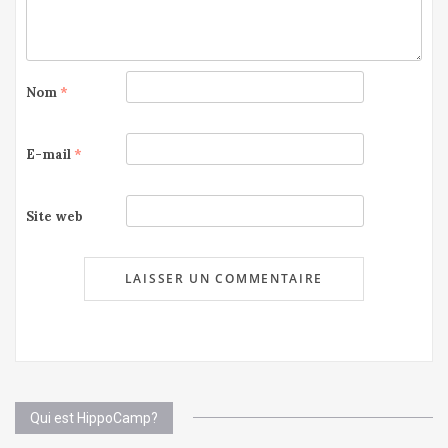
Nom
*
E-mail
*
Site web
Qui est HippoCamp?